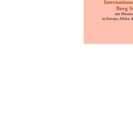
Internation
Burg S
mit Missio
in Europa, Afrika, 